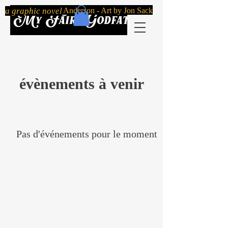
By Robert Mailer Anderson - Art by Jon Sack
a graphic novel
évènements à venir
Pas d'événements pour le moment